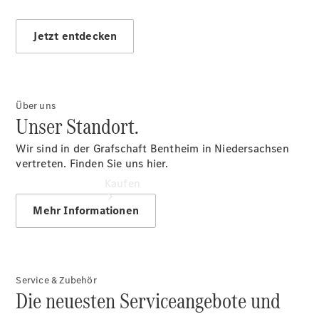
vereinbaren
Tel: 05923 /
96450
Jetzt entdecken
Über uns
Unser Standort.
Wir sind in der Grafschaft Bentheim in Niedersachsen
vertreten. Finden Sie uns hier.
Kaufen
Mehr Informationen
Service & Zubehör
Die neuesten Serviceangebote und
Übersicht
Junge