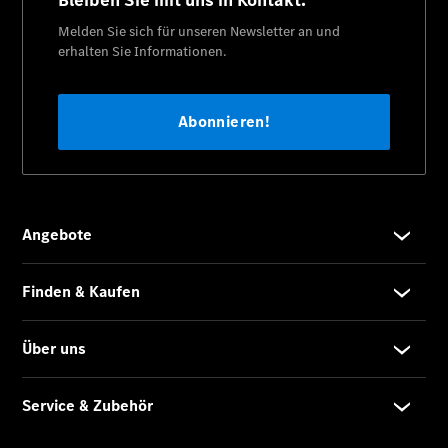
Übersicht
Serviceangebote
Reifen &
Kompletträder
Teile &
Zubehör
Pannen- &
Schadenhilfe
Reparatur &
Werkstatt
Rückrufe &
Umrüstungen
Warnung: Betrug
beim
Gebrauchtwagenkauf
Service für
Reisemobile
Mercedes-
Benz Rent
Gebrauchtwagensuche
Finanzdienste